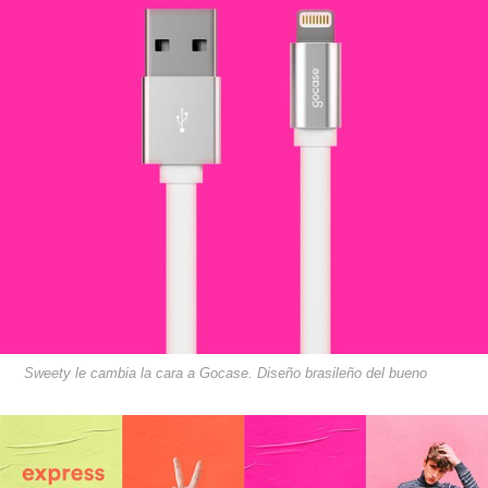
Sweety le cambia la cara a Gocase. Diseño brasileño del bueno