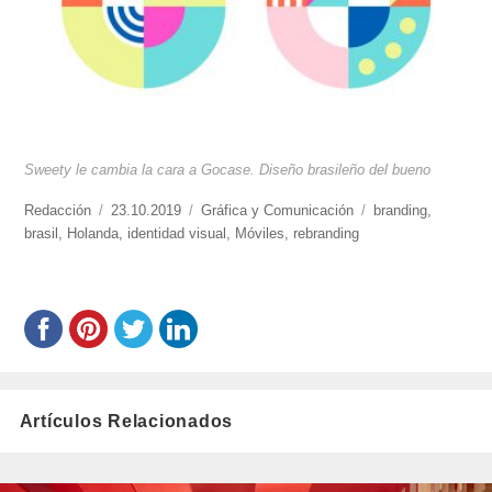
Sweety le cambia la cara a Gocase. Diseño brasileño del bueno
https://www.experimenta.es/author/redaccion/
Redacción
Publicado
23.10.2019
Categorías
Gráfica y Comunicación
Etiquetas
branding
,
brasil
,
Holanda
el
,
identidad visual
,
Móviles
,
rebranding
Artículos Relacionados