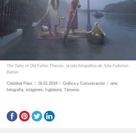
The Tales of Old Father Thames, la oda fotográfica de Julia Fullerton-
Batten
https://www.experimenta.es/author/cristobal-
Cristóbal Páez
Publicado
16.01.2019
Categorías
Gráfica y Comunicación
Etiquetas
arte
,
paez/
fotografía
,
imágenes
el
,
Inglaterra
,
Támesis