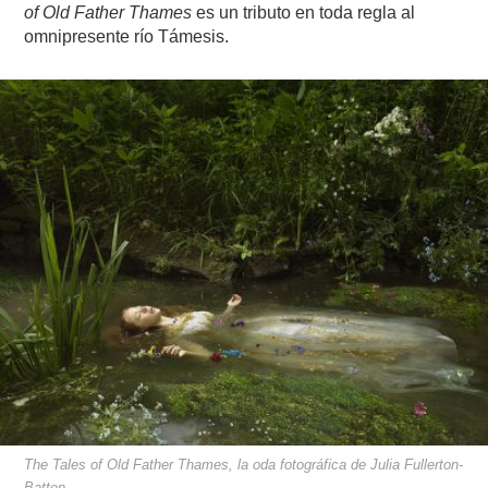
of Old Father Thames
es un tributo en toda regla al
omnipresente río Támesis.
The Tales of Old Father Thames, la oda fotográfica de Julia Fullerton-
Batten