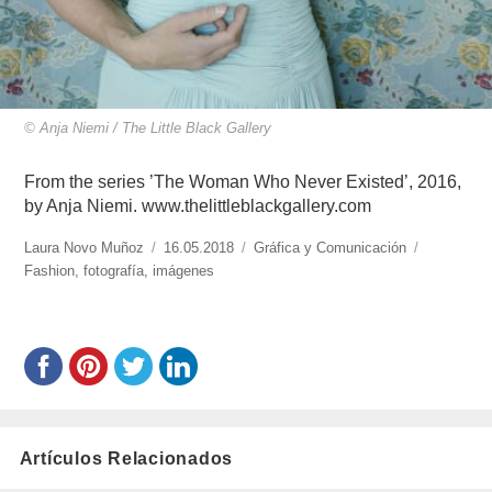
© Anja Niemi / The Little Black Gallery
From the series ’The Woman Who Never Existed’, 2016,
by Anja Niemi. www.thelittleblackgallery.com
https://www.experimenta.es/author/laura-
Laura Novo Muñoz
Publicado
16.05.2018
Categorías
Gráfica y Comunicación
Etiquetas
novo-
Fashion
,
fotografía
,
imágenes
el
munoz/
Artículos Relacionados