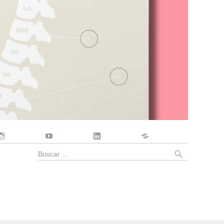
Instagram
YouTube
LinkedIn
Contacto
BUSCA
Buscar
por: