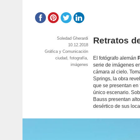
Retratos d
https://www.experimenta.es/author/soledad-
Soledad Gherardi
gherardi/
Publicado
10.12.2018
Categorías
Gráfica y Comunicación
el
El fotógrafo alemán
Etiquetas
ciudad
,
fotografía
,
imágenes
serie de imágenes en 
cámara al cielo. Tom
Springs, la obra reve
que se presentan en 
único escenario. Sobr
Bauss presentan alto
desértico de sus loc