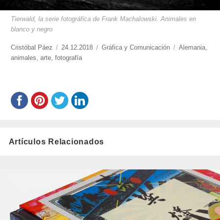
Tierwald, la serie fotográfica de Frank Machalowski. Animales en
blanco y negro
https://www.experimenta.es/author/cristobal-
Cristóbal Páez
Publicado
24.12.2018
Categorías
Gráfica y Comunicación
Etiquetas
Alemania
,
paez/
animales
,
arte
,
fotografía
el
Artículos Relacionados