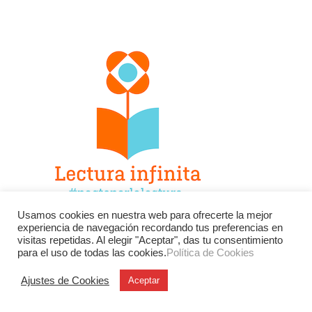
Usamos cookies en nuestra web para ofrecerte la mejor
experiencia de navegación recordando tus preferencias en
Facebook
Twitter
Instagram
visitas repetidas. Al elegir "Aceptar", das tu consentimiento
para el uso de todas las cookies.
Política de Cookies
YouTube
LinkedIn
Contacto
Ajustes de Cookies
Aceptar
BU
Buscar