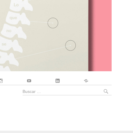
Instagram
YouTube
LinkedIn
Contacto
BUSCA
Buscar
por: