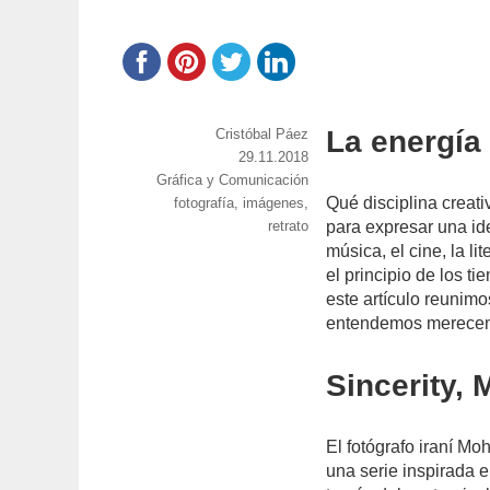
La energía
https://www.experimenta.es/author/cristoba
Cristóbal Páez
paez/
Publicado
29.11.2018
Categorías
Gráfica y Comunicación
el
Qué disciplina creati
Etiquetas
fotografía
,
imágenes
,
retrato
para expresar una id
música, el cine, la li
el principio de los t
este artículo reunimo
entendemos merecen
Sincerity,
El fotógrafo iraní M
una serie inspirada 