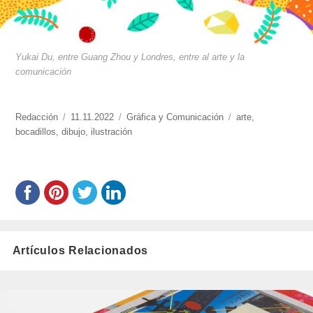
Yukai Du, entre Guang Zhou y Londres, entre al arte y la
comunicación
https://www.experimenta.es/author/redaccion/
Redacción
Publicado
11.11.2022
Categorías
Gráfica y Comunicación
Etiquetas
arte
,
bocadillos
,
dibujo
el
,
ilustración
Artículos Relacionados