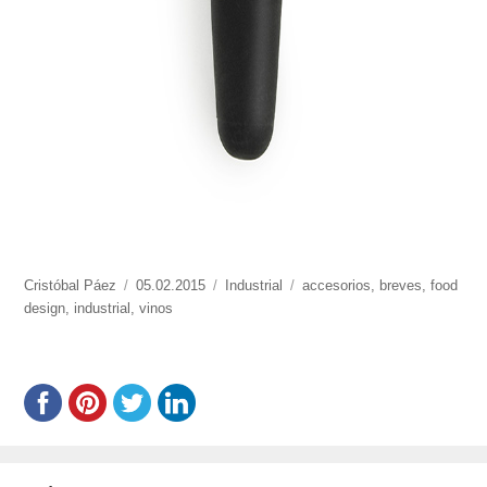
https://www.experimenta.es/author/cristobal-
Cristóbal Páez
Publicado
05.02.2015
Categorías
Industrial
Etiquetas
accesorios
,
breves
,
food
paez/
design
,
industrial
,
el
vinos