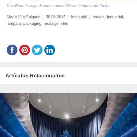
Cavallum, la caja de vino convertible en lámpara de Ciclus
https://www.experimenta.es/author/mariavila/
María Vila Salgado
Publicado
30.01.2015
Categorías
Industrial
Etiquetas
breves
,
industrial
,
lámpara
,
packaging
,
reciclaje
el
,
vino
Artículos Relacionados