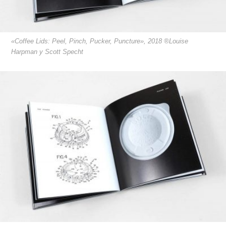
«Coffee Lids: Peel, Pinch, Pucker, Puncture», 2018 ®Louise
Harpman y Scott Specht