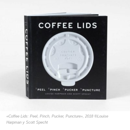
«Coffee Lids: Peel, Pinch, Pucker, Puncture», 2018 ®Louise
Harpman y Scott Specht