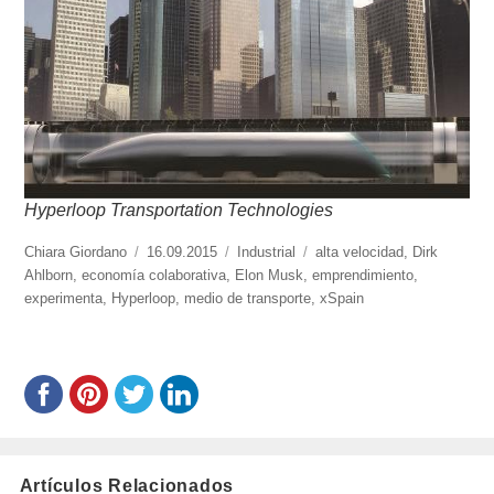
Hyperloop Transportation Technologies
https://www.experimenta.es/author/chiara-
Chiara Giordano
Publicado
16.09.2015
Categorías
Industrial
Etiquetas
alta velocidad
,
Dirk
giordano/
Ahlborn
,
economía colaborativa
el
,
Elon Musk
,
emprendimiento
,
experimenta
,
Hyperloop
,
medio de transporte
,
xSpain
Artículos Relacionados