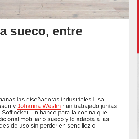
a sueco, entre
n
manas las diseñadoras industriales Lisa
uccion/
sson y
Johanna Westin
han trabajado juntas
 Sofflocket, un banco para la cocina que
adicional mobiliario sueco y lo adapta a las
es de uso sin perder en sencillez o