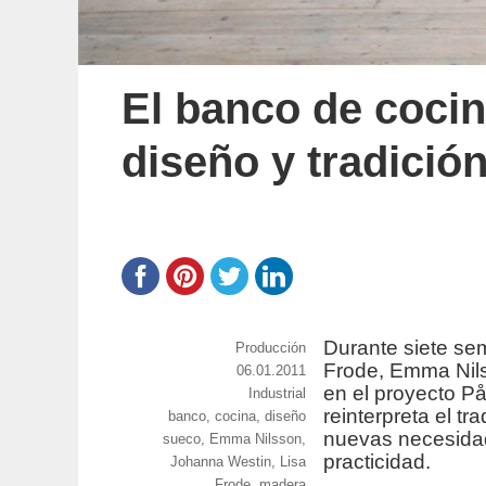
El banco de cocin
diseño y tradició
Durante siete se
https://www.experimenta.es/author/prod
Producción
Frode, Emma Nil
Publicado
06.01.2011
en el proyecto På
el
Categorías
Industrial
reinterpreta el tr
Etiquetas
banco
,
cocina
,
diseño
nuevas necesidad
sueco
,
Emma Nilsson
,
practicidad.
Johanna Westin
,
Lisa
Frode
,
madera