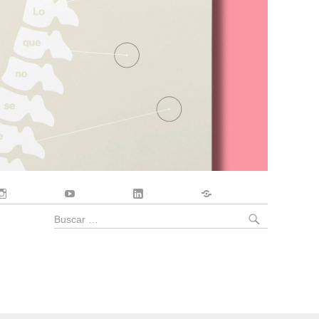
Instagram
YouTube
LinkedIn
Contacto
BUSCA
Buscar
por: