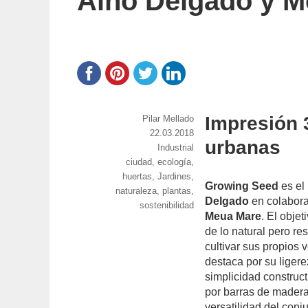
Aino Delgado y M
Impresión 3
https://www.experimenta.es/author/pilar-
Pilar Mellado
mellado/
Publicado
22.03.2018
urbanas
el
Categorías
Industrial
Etiquetas
ciudad
,
ecología
,
huertas
,
Jardines
,
Growing Seed
es el
naturaleza
,
plantas
,
Delgado
en colaborac
sostenibilidad
Meua Mare
. El obje
de lo natural pero re
cultivar sus propios 
destaca por su ligere
simplicidad construc
por barras de madera 
versatilidad del con