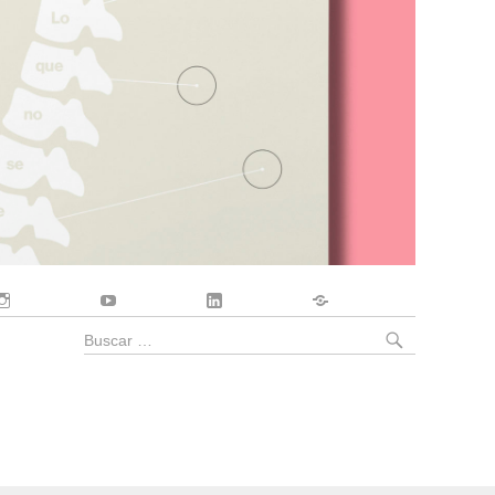
Instagram
YouTube
LinkedIn
Contacto
BUSCA
Buscar
por: