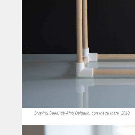
Growing Seed, de Aino Delgado, con Meua Mare, 2018