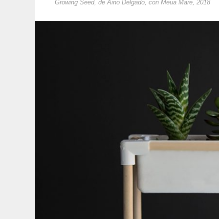
Growing Seed, de Aino Delgado, con Meua Mare, 2018