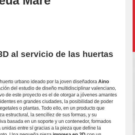
eua Mare
D al servicio de las huertas
 huerto urbano ideado por la joven diseñadora
Aino
ión del estudio de diseño multidisciplinar valenciano,
tivo de este proyecto es el de otorgar a jóvenes amantes
sidentes en grandes ciudades, la posibilidad de poder
vegetales o plantas. Todo ello, en un producto que
za estructural, la sencillez de sus formas, y su
tiva basada en un soporte y un contenedor, formados
unidas entre sí gracias a la pieza que define la
junto. Una pequeña pieza
impresa en 3D
con un