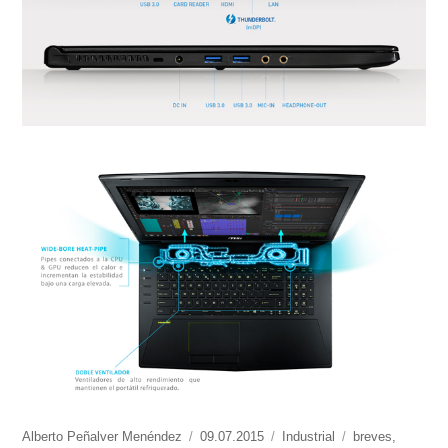
https://www.experimenta.es/author/alberto-
Alberto Peñalver Menéndez
Publicado
09.07.2015
Categorías
Industrial
Etiquetas
breves
,