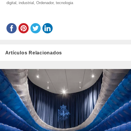
penalver-
digital
,
industrial
,
Ordenador
,
tecnologia
el
menendez/
Artículos Relacionados