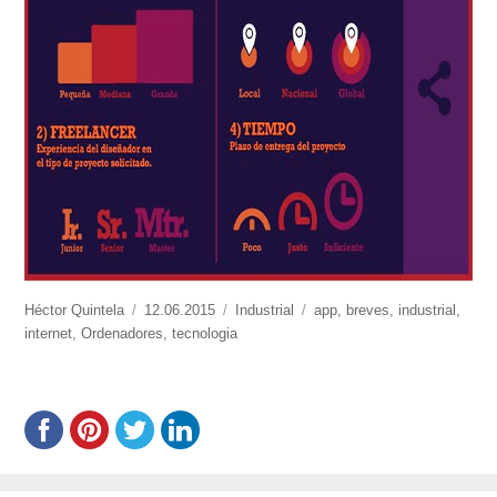
https://www.experimenta.es/author/Héctor%20Quintela/
Héctor Quintela
Publicado
12.06.2015
Categorías
Industrial
Etiquetas
app
,
breves
,
industrial
,
internet
,
Ordenadores
el
,
tecnologia