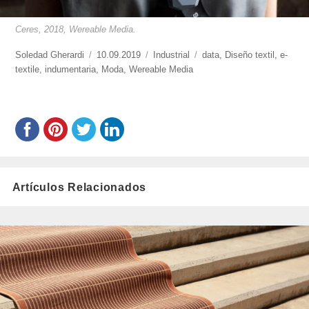
Ceres, 2018, Wereable Media.
https://www.experimenta.es/author/soledad-
Soledad Gherardi
Publicado
10.09.2019
Categorías
Industrial
Etiquetas
data
,
Diseño textil
,
e-
gherardi/
textile
,
indumentaria
,
el
Moda
,
Wereable Media
Artículos Relacionados