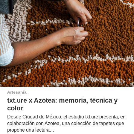
Artesanía
txt.ure x Azotea: memoria, técnica y
color
Desde Ciudad de México, el estudio txt.ure presenta, en
colaboración con Azotea, una colección de tapetes que
propone una lectura…