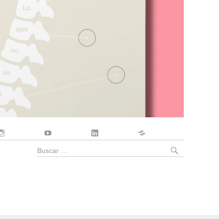
Instagram
YouTube
LinkedIn
Contacto
BUSCA
Buscar
por: