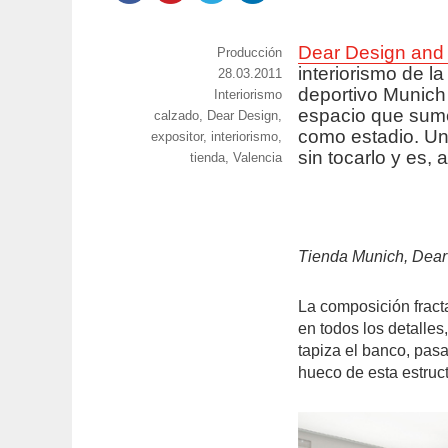
Dear Design and 
https://www.experimenta.es/author/prod
Producción
interiorismo de l
Publicado
28.03.2011
deportivo Munich 
Categorías
Interiorismo
el
espacio que sumer
Etiquetas
calzado
,
Dear Design
,
como estadio. Un
expositor
,
interiorismo
,
sin tocarlo y es, 
tienda
,
Valencia
Tienda Munich, Dear
La composición fracta
en todos los detalles
tapiza el banco, pas
hueco de esta estruct