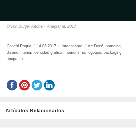
Orson Burger Kitchen, Anagrama, 2017
https://www.experimenta.es/author/conchi-
Conchi Roque
Publicado
14.08.2017
Categorías
Interiorismo
Etiquetas
Art Decó
,
branding
,
roque/
diseño interior
,
identidad gráfica
el
,
interiorismo
,
logotipo
,
packaging
,
tipografia
Artículos Relacionados