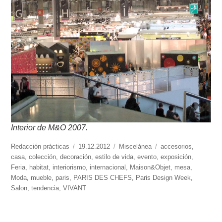
Interior de M&O 2007.
https://www.experimenta.es/author/redaccion-
Redacción prácticas
Publicado
19.12.2012
Categorías
Miscelánea
Etiquetas
accesorios
,
practicas/
casa
,
colección
,
decoración
el
,
estilo de vida
,
evento
,
exposición
,
Feria
,
habitat
,
interiorismo
,
internacional
,
Maison&Objet
,
mesa
,
Moda
,
mueble
,
paris
,
PARIS DES CHEFS
,
Paris Design Week
,
Salon
,
tendencia
,
VIVANT