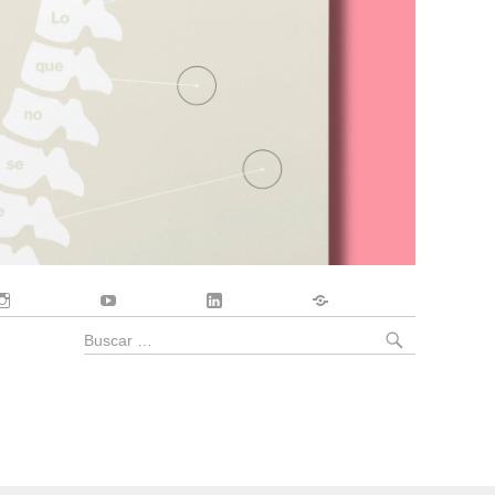
Instagram
YouTube
LinkedIn
Contacto
BUSCA
Buscar
por: