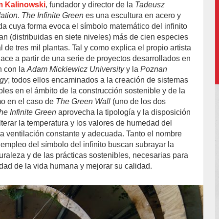
 Kalinowski
, fundador y director de la
Tadeusz
ation
.
The Infinite Green
es una escultura en acero y
 cuya forma evoca el símbolo matemático del infinito
an (distribuidas en siete niveles) más de cien especies
l de tres mil plantas. Tal y como explica el propio artista
nace a partir de una serie de proyectos desarrollados en
n con la
Adam Mickiewicz University
y la
Poznan
ogy
; todos ellos encaminados a la creación de sistemas
les en el ámbito de la construcción sostenible y de la
mo en el caso de
The Green Wall
(uno de los dos
he Infinite Green
aprovecha la tipología y la disposición
lterar la temperatura y los valores de humedad del
una ventilación constante y adecuada. Tanto el nombre
empleo del símbolo del infinito buscan subrayar la
uraleza y de las prácticas sostenibles, necesarias para
idad de la vida humana y mejorar su calidad.