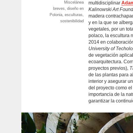
Categorías
Miscelánea
el
multidisciplinar
Adam
Etiquetas
breves
,
diseño en
Kalinowski Art Found
Polonia
,
esculturas
,
madera contrachapada
sostenibilidad
y en la que se alberg
vegetales, por un tota
polaco, la escultura 
2014 en colaboració
University of Techol
de vegetación aplicab
ecoarquitectura. Co
proyectos previos),
T
de las plantas para a
interior y asegurar 
del proyecto como el 
importancia de la nat
garantizar la continu