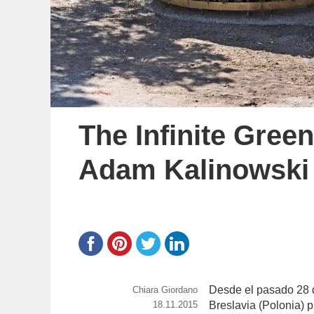
The Infinite Green,
Adam Kalinowski
Desde el pasado 28 d
https://www.experimenta.es/author/chiara-
Chiara Giordano
giordano/
Publicado
18.11.2015
Breslavia (Polonia) pu