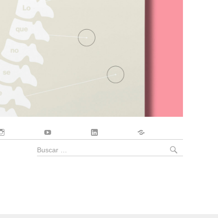
Instagram
YouTube
LinkedIn
Contacto
BUSCA
Buscar
por: