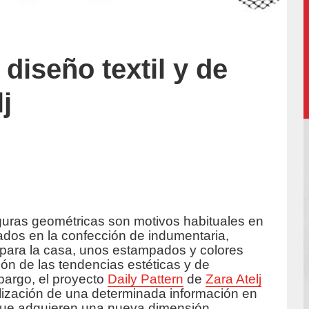
 diseño textil y de
j
iguras geométricas son motivos habituales en
uccion/
ados en la confección de indumentaria,
 para la casa, unos estampados y colores
ión de las tendencias estéticas y de
argo, el proyecto
Daily Pattern
de
Zara Atelj
alización de una determinada información en
 que adquieren una nueva dimensión