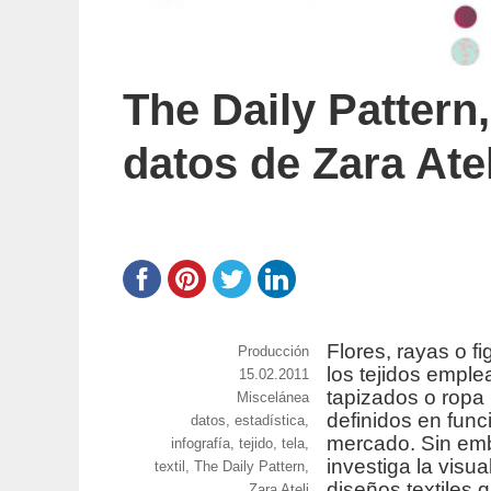
The Daily Pattern,
datos de Zara Atel
Flores, rayas o f
https://www.experimenta.es/author/prod
Producción
los tejidos emple
Publicado
15.02.2011
tapizados o ropa
Categorías
Miscelánea
el
definidos en func
Etiquetas
datos
,
estadística
,
mercado. Sin emb
infografía
,
tejido
,
tela
,
investiga la visu
textil
,
The Daily Pattern
,
diseños textiles
Zara Atelj