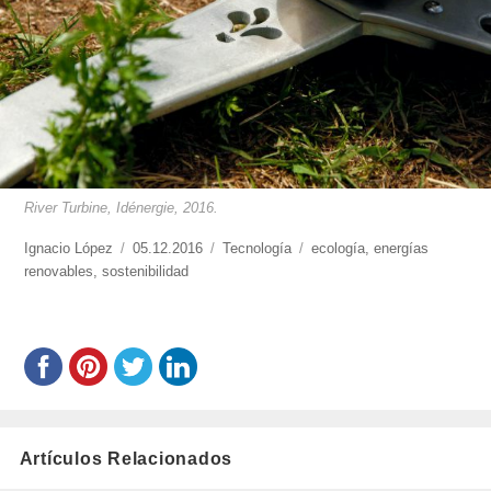
River Turbine, Idénergie, 2016.
https://www.experimenta.es/author/nacho-
Ignacio López
Publicado
05.12.2016
Categorías
Tecnología
Etiquetas
ecología
,
energías
lopez/
renovables
,
sostenibilidad
el
Artículos Relacionados