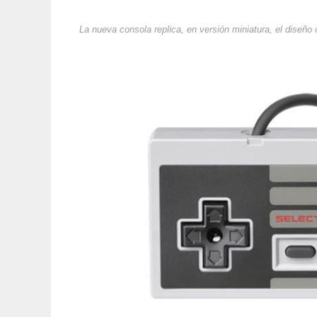
La nueva consola replica, en versión miniatura, el diseño 