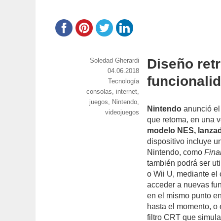
Diseño ret
https://www.experimenta.es/author/soledad-
Soledad Gherardi
gherardi/
Publicado
04.06.2018
funcionali
el
Categorías
Tecnología
Etiquetas
consolas
,
internet
,
juegos
,
Nintendo
,
Nintendo
anunció el
videojuegos
que retoma, en una v
modelo NES, lanza
dispositivo incluye u
Nintendo, como
Fina
también podrá ser ut
o Wii U, mediante el
acceder a nuevas fun
en el mismo punto en
hasta el momento, o 
filtro CRT que simula