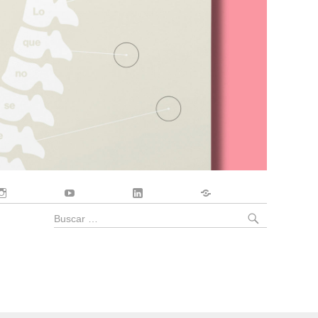
Instagram
YouTube
LinkedIn
Contacto
BUSCA
Buscar
por: