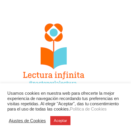
Usamos cookies en nuestra web para ofrecerte la mejor
experiencia de navegación recordando tus preferencias en
Facebook
Twitter
Instagram
visitas repetidas. Al elegir "Aceptar", das tu consentimiento
para el uso de todas las cookies.
Política de Cookies
YouTube
LinkedIn
Contacto
Ajustes de Cookies
Aceptar
BU
Buscar