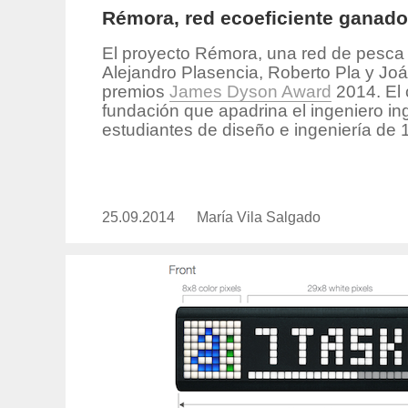
Rémora, red ecoeficiente ganad
El proyecto Rémora, una red de pesca 
Alejandro Plasencia, Roberto Pla y Joá
premios
James Dyson Award
2014. El 
fundación que apadrina el ingeniero ing
estudiantes de diseño e ingeniería de 
25.09.2014
Publicado
María Vila Salgado
https://www.experimenta.es/auth
el