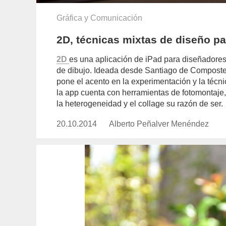
Gráfica y Comunicación
2D, técnicas mixtas de diseño pa
2D
es una aplicación de iPad para diseñadore
de dibujo. Ideada desde Santiago de Compostel
pone el acento en la experimentación y la técni
la app cuenta con herramientas de fotomontaje, gr
la heterogeneidad y el collage su razón de ser.
20.10.2014
Publicado
Alberto Peñalver Menéndez
https://www.experimenta.es/auth
el
penalver-
menendez/