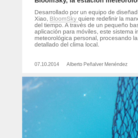
BloomSky, la estación meteoroló
Desarrollado por un equipo de diseñado
Xiao,
BloomSky
quiere redefinir la ma
del tiempo. A través de un pequeño b
aplicación para móviles, este sistema 
meteorológica personal, procesando la
detallado del clima local.
07.10.2014
Publicado
Alberto Peñalver Menéndez
https://www.experimenta.es/auth
el
penalver-
menendez/