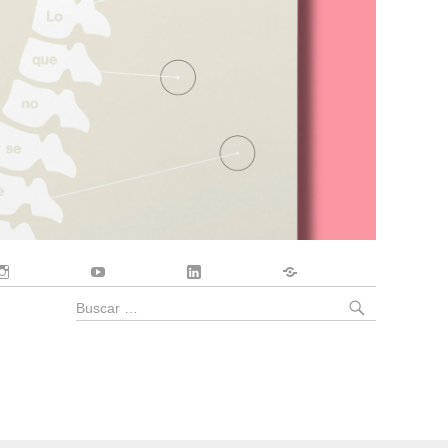
Instagram
YouTube
LinkedIn
Contacto
BUSCA
Buscar
por: