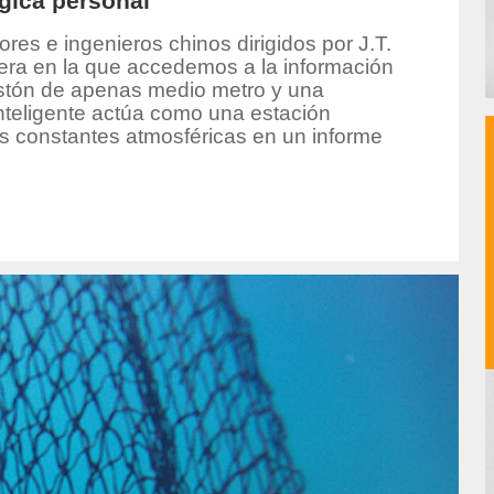
gica personal
res e ingenieros chinos dirigidos por J.T.
nera en la que accedemos a la información
astón de apenas medio metro y una
inteligente actúa como una estación
s constantes atmosféricas en un informe
or/alberto-