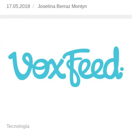
Publicado
17.05.2018
https://www.experimenta.es/author/joselina-
Joselina Berraz Montyn
el
berraz-
montyn/
Tecnología