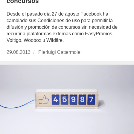
concursos
Desde el pasado día 27 de agosto Facebook ha
cambiado sus Condiciones de uso para permitir la
difusión y promoción de concursos sin necesidad de
recurrir a plataformas externas como EasyPromos,
Voitigo, Woobox u Wildfire.
Publicado
29.08.2013
https://www.experimenta.es/author/pierluigi-
Pierluigi Cattermole
el
cattermole/