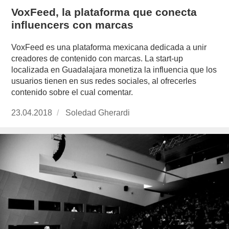
VoxFeed, la plataforma que conecta
influencers con marcas
VoxFeed es una plataforma mexicana dedicada a unir
creadores de contenido con marcas. La start-up
localizada en Guadalajara monetiza la influencia que los
usuarios tienen en sus redes sociales, al ofrecerles
contenido sobre el cual comentar.
Publicado
23.04.2018
https://www.experimenta.es/author/soledad-
Soledad Gherardi
el
gherardi/