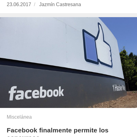
Publicado
23.06.2017
https://www.experimenta.es/author/jazmin-
Jazmín Castresana
el
castresana/
Miscelánea
Facebook finalmente permite los