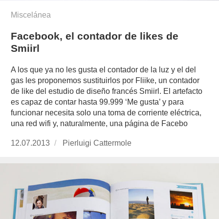
Miscelánea
Facebook, el contador de likes de
Smiirl
A los que ya no les gusta el contador de la luz y el del
gas les proponemos sustituirlos por Fliike, un contador
de like del estudio de diseño francés Smiirl. El artefacto
es capaz de contar hasta 99.999 ‘Me gusta’ y para
funcionar necesita solo una toma de corriente eléctrica,
una red wifi y, naturalmente, una página de Facebo
Publicado
12.07.2013
https://www.experimenta.es/author/pierluigi-
Pierluigi Cattermole
el
cattermole/