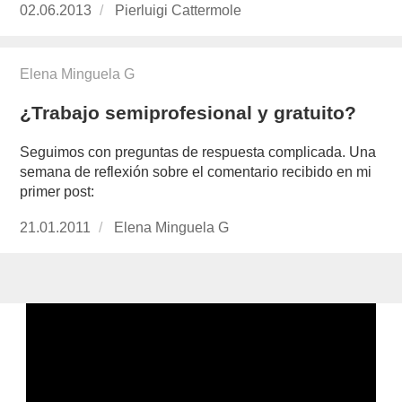
Publicado
02.06.2013
https://www.experimenta.es/author/pierluigi-
Pierluigi Cattermole
el
cattermole/
Elena Minguela G
¿Trabajo semiprofesional y gratuito?
Seguimos con preguntas de respuesta complicada. Una
semana de reflexión sobre el comentario recibido en mi
primer post:
Publicado
21.01.2011
https://www.experimenta.es/author/Elena%2
Elena Minguela G
el