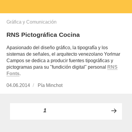
Gráfica y Comunicación
RNS Pictográfica Cocina
Apasionado del diseño gráfico, la tipografía y los
sistemas de señales, el arquitecto venezolano Yorlmar
Campos se dedica a producir fuentes tipográficas y
pictogramas para su "fundición digital" personal
RNS
Fonts
.
Publicado
04.06.2014
https://www.experimenta.es/author/pia/
Pía Minchot
el
Paginación
PÁGINA
1
PRÓ
de
XIMA