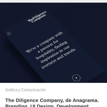
montyn/
Gráfica y Comunicación
The Diligence Company, de Anagrama.
Branding, UI Design, Development…