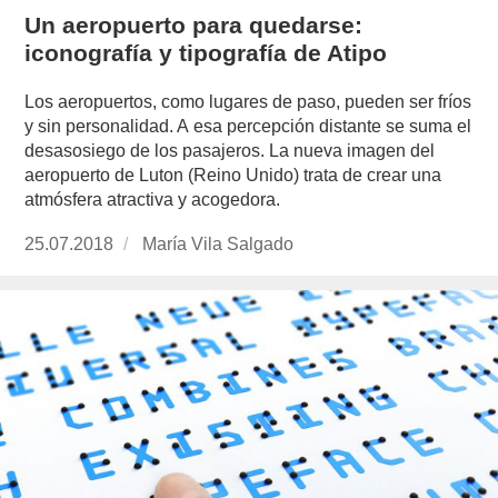
Un aeropuerto para quedarse:
iconografía y tipografía de Atipo
Los aeropuertos, como lugares de paso, pueden ser fríos
y sin personalidad. A esa percepción distante se suma el
desasosiego de los pasajeros. La nueva imagen del
aeropuerto de Luton (Reino Unido) trata de crear una
atmósfera atractiva y acogedora.
Publicado
25.07.2018
https://www.experimenta.es/author/mariavila/
María Vila Salgado
el