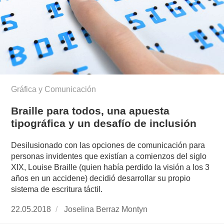
Gráfica y Comunicación
Braille para todos, una apuesta
tipográfica y un desafío de inclusión
Desilusionado con las opciones de comunicación para
personas invidentes que existían a comienzos del siglo
XIX, Louise Braille (quien había perdido la visión a los 3
años en un accidene) decidió desarrollar su propio
sistema de escritura táctil.
Publicado
22.05.2018
https://www.experimenta.es/author/joselina-
Joselina Berraz Montyn
el
berraz-