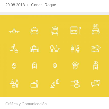
Publicado
29.08.2018
https://www.experimenta.es/author/conchi-
Conchi Roque
el
roque/
Gráfica y Comunicación