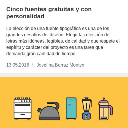
Cinco fuentes gratuitas y con
personalidad
La elección de una fuente tipográfica es una de los
grandes desafíos del diseño. Elegir la colección de
letras más idóneas, legibles, de calidad y que respete el
espíritu y carácter del proyecto es una tarea que
demanda gran cantidad de tiempo.
Publicado
13.05.2016
https://www.experimenta.es/author/joselina-
Joselina Berraz Montyn
el
berraz-
montyn/