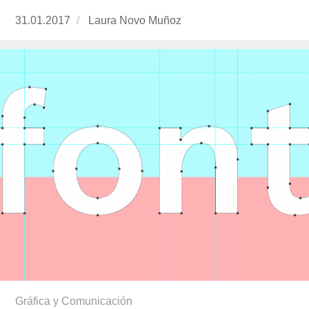
Publicado
31.01.2017
https://www.experimenta.es/author/laura-
Laura Novo Muñoz
el
novo-
munoz/
Gráfica y Comunicación