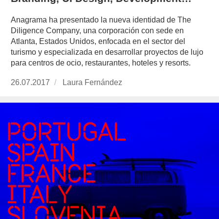
Anagrama ha presentado la nueva identidad de The
Diligence Company, una corporación con sede en
Atlanta, Estados Unidos, enfocada en el sector del
turismo y especializada en desarrollar proyectos de lujo
para centros de ocio, restaurantes, hoteles y resorts.
Publicado
26.07.2017
https://www.experimenta.es/author/laura-
Laura Fernández
el
fernandez/