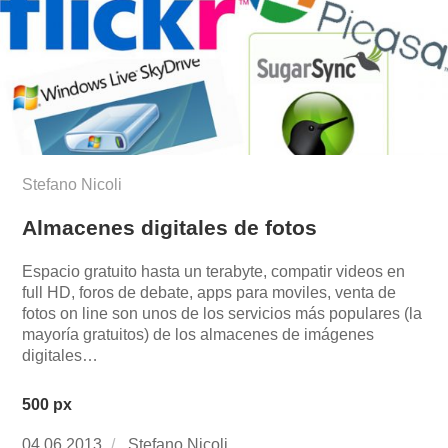
Stefano Nicoli
Almacenes digitales de fotos
Espacio gratuito hasta un terabyte, compatir videos en
full HD, foros de debate, apps para moviles, venta de
fotos on line son unos de los servicios más populares (la
mayoría gratuitos) de los almacenes de imágenes
digitales…
500 px
Publicado
04.06.2013
https://www.experimenta.es/author/Stefano%2
Stefano Nicoli