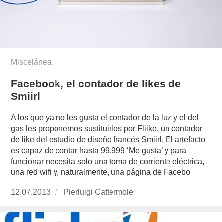
Miscelánea
Facebook, el contador de likes de
Smiirl
A los que ya no les gusta el contador de la luz y el del
gas les proponemos sustituirlos por Fliike, un contador
de like del estudio de diseño francés Smiirl. El artefacto
es capaz de contar hasta 99.999 ‘Me gusta’ y para
funcionar necesita solo una toma de corriente eléctrica,
una red wifi y, naturalmente, una página de Facebo
Publicado
12.07.2013
https://www.experimenta.es/author/pierluigi-
Pierluigi Cattermole
el
cattermole/