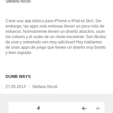
Stefano Nicoli
Crear una app básica para iPhone o iPad es fácil. Sin
embargo, las apps más exitosas llevan un poco más de
esfuerzo. Normalmente tienen un diseño atractivo, usan
los colores y el audio de un modo excelente. Son fáciles
de usar y sobretodo son muy adictivas! Hoy hablamos
de unas apps de juego que tienen un diseño muy bonito
y bien logrado.
DUMB WAYS
Publicado
27.05.2013
https://www.experimenta.es/author/Stefano%2
Stefano Nicoli
el
Paginación
PÁGINA
4