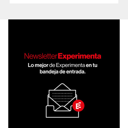
PÁGI
de
NA
ANT
entradas
ERIO
R