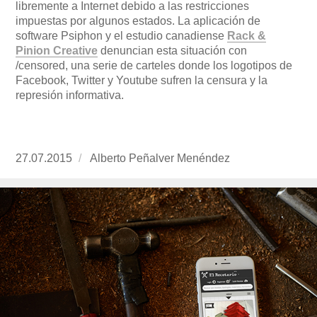
libremente a Internet debido a las restricciones
impuestas por algunos estados. La aplicación de
software Psiphon y el estudio canadiense
Rack &
Pinion Creative
denuncian esta situación con
/censored, una serie de carteles donde los logotipos de
Facebook, Twitter y Youtube sufren la censura y la
represión informativa.
Publicado
27.07.2015
https://www.experimenta.es/author/alberto-
Alberto Peñalver Menéndez
el
penalver-
menendez/