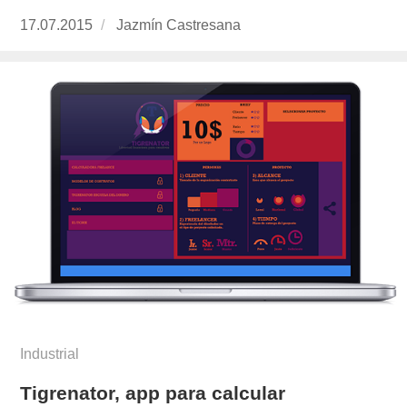
Publicado
17.07.2015
https://www.experimenta.es/author/jazmin-
Jazmín Castresana
el
castresana/
Industrial
Tigrenator, app para calcular