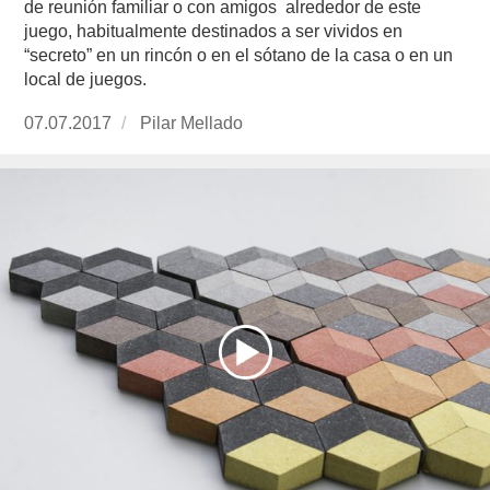
de reunión familiar o con amigos alrededor de este
juego, habitualmente destinados a ser vividos en
“secreto” en un rincón o en el sótano de la casa o en un
local de juegos.
Publicado
07.07.2017
https://www.experimenta.es/author/pilar-
Pilar Mellado
el
mellado/