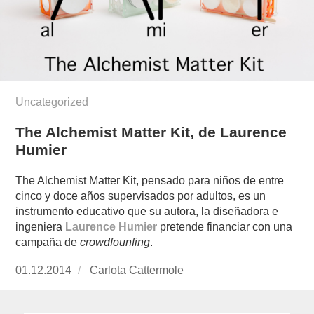
Uncategorized
The Alchemist Matter Kit, de Laurence
Humier
The Alchemist Matter Kit, pensado para niños de entre
cinco y doce años supervisados por adultos, es un
instrumento educativo que su autora, la diseñadora e
ingeniera
Laurence Humier
pretende financiar con una
campaña de
crowdfounfing
.
Publicado
01.12.2014
https://www.experimenta.es/author/Carlota%2
Carlota Cattermole
el