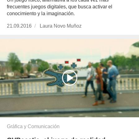
frecuentes juegos digitales, que busca activar el
conocimiento y la imaginación.
Publicado
21.09.2016
https://www.experimenta.es/author/laura-
Laura Novo Muñoz
el
novo-
munoz/
Gráfica y Comunicación