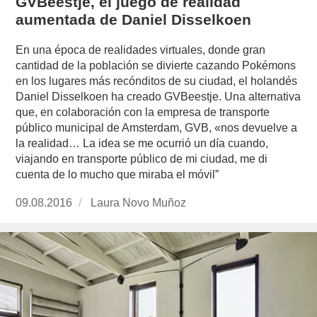
GVBeestje, el juego de realidad
aumentada de Daniel Disselkoen
En una época de realidades virtuales, donde gran
cantidad de la población se divierte cazando Pokémons
en los lugares más recónditos de su ciudad, el holandés
Daniel Disselkoen ha creado GVBeestje. Una alternativa
que, en colaboración con la empresa de transporte
público municipal de Amsterdam, GVB, «nos devuelve a
la realidad… La idea se me ocurrió un día cuando,
viajando en transporte público de mi ciudad, me di
cuenta de lo mucho que miraba el móvil”
Publicado
09.08.2016
https://www.experimenta.es/author/laura-
Laura Novo Muñoz
el
novo-
munoz/