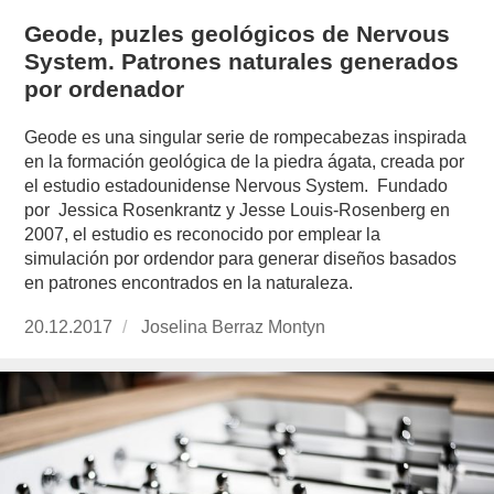
Geode, puzles geológicos de Nervous
System. Patrones naturales generados
por ordenador
Geode es una singular serie de rompecabezas inspirada
en la formación geológica de la piedra ágata, creada por
el estudio estadounidense Nervous System. Fundado
por Jessica Rosenkrantz y Jesse Louis-Rosenberg en
2007, el estudio es reconocido por emplear la
simulación por ordendor para generar diseños basados
en patrones encontrados en la naturaleza.
Publicado
20.12.2017
https://www.experimenta.es/author/joselina-
Joselina Berraz Montyn
el
berraz-
montyn/