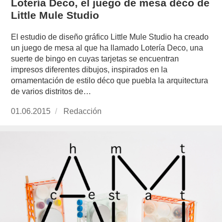
Lotería Deco, el juego de mesa déco de
Little Mule Studio
El estudio de diseño gráfico Little Mule Studio ha creado
un juego de mesa al que ha llamado Lotería Deco, una
suerte de bingo en cuyas tarjetas se encuentran
impresos diferentes dibujos, inspirados en la
ornamentación de estilo déco que puebla la arquitectura
de varios distritos de…
Publicado
01.06.2015
https://www.experimenta.es/author/redaccion/
Redacción
el