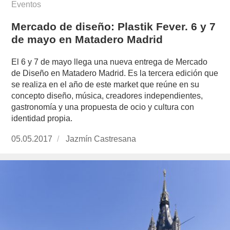
Eventos
Mercado de diseño: Plastik Fever. 6 y 7
de mayo en Matadero Madrid
El 6 y 7 de mayo llega una nueva entrega de Mercado
de Diseño en Matadero Madrid. Es la tercera edición que
se realiza en el año de este market que reúne en su
concepto diseño, música, creadores independientes,
gastronomía y una propuesta de ocio y cultura con
identidad propia.
Publicado
05.05.2017
https://www.experimenta.es/author/jazmin-
Jazmín Castresana
el
castresana/