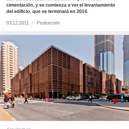
cimentación, y se comienza a ver el levantamiento
del edificio, que se terminará en 2014.
Publicado
03.12.2011
https://www.experimenta.es/author/produccion
Producción
el