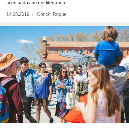
acentuado aire mediterráneo
Publicado
14.08.2019
https://www.experimenta.es/author/conchi-
Conchi Roque
el
roque/