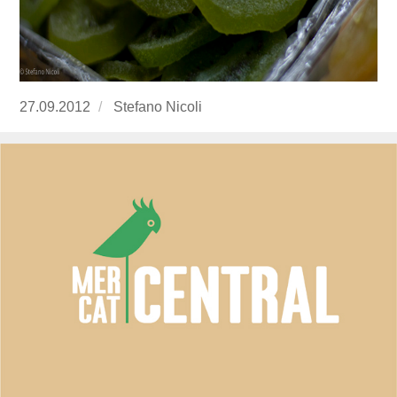
Publicado
27.09.2012
https://www.experimenta.es/author/Stefano%2
Stefano Nicoli
el