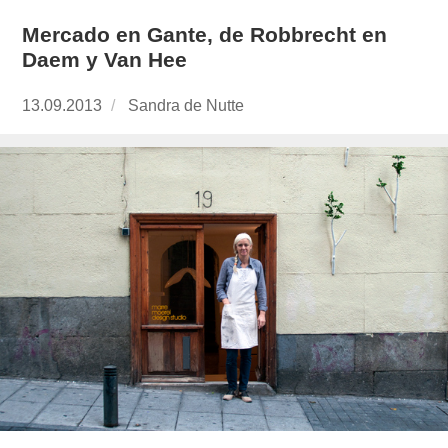
Mercado en Gante, de Robbrecht en
Daem y Van Hee
Publicado
13.09.2013
https://www.experimenta.es/author/Sandra%
Sandra de Nutte
el