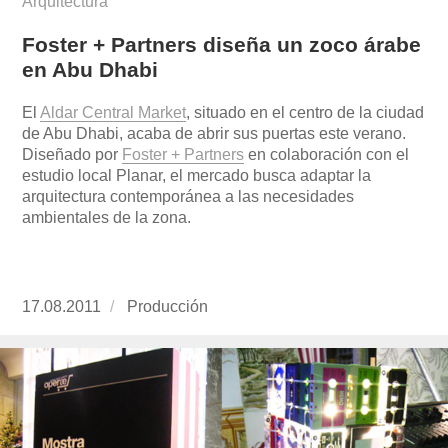
Arquitectura
Foster + Partners diseña un zoco árabe
en Abu Dhabi
El
Aldar Central Market
, situado en el centro de la ciudad
de Abu Dhabi, acaba de abrir sus puertas este verano.
Diseñado por
Foster + Partners
en colaboración con el
estudio local Planar, el mercado busca adaptar la
arquitectura contemporánea a las necesidades
ambientales de la zona.
Publicado
17.08.2011
https://www.experimenta.es/author/produccion
Producción
el