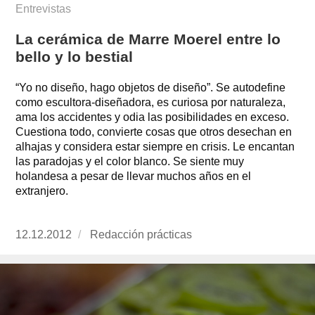
Entrevistas
La cerámica de Marre Moerel entre lo
bello y lo bestial
“Yo no diseño, hago objetos de diseño”. Se autodefine
como escultora-diseñadora, es curiosa por naturaleza,
ama los accidentes y odia las posibilidades en exceso.
Cuestiona todo, convierte cosas que otros desechan en
alhajas y considera estar siempre en crisis. Le encantan
las paradojas y el color blanco. Se siente muy
holandesa a pesar de llevar muchos años en el
extranjero.
Publicado
12.12.2012
https://www.experimenta.es/author/redaccion-
Redacción prácticas
el
practicas/