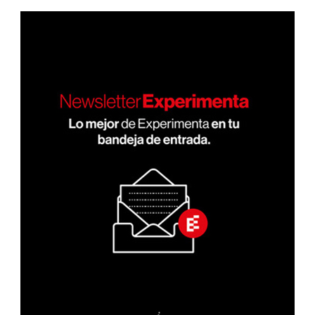
ANT
ERIO
R