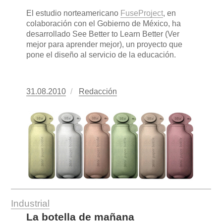
El estudio norteamericano
FuseProject
, en
colaboración con el Gobierno de México, ha
desarrollado See Better to Learn Better (Ver
mejor para aprender mejor), un proyecto que
pone el diseño al servicio de la educación.
Publicado
31.08.2010
https://www.experimenta.es/author/redacc
Redacción
el
Industrial
La botella de mañana