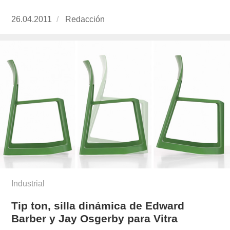
Publicado
26.04.2011
https://www.experimenta.es/author/redaccion/
Redacción
el
Industrial
Tip ton, silla dinámica de Edward
Barber y Jay Osgerby para Vitra