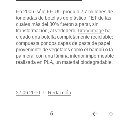
En 2006, sólo EE UU produjo 2,7 millones de
toneladas de botellas de plástico PET de las
cuales más del 80% fueron a parar, sin
transformación, al vertedero.
Brandimage
ha
creado una botella completamente reciclable:
compuesta por dos capas de pasta de papel,
proveniente de vegetales como el bambú o la
palmera; con una lámina interior impermeable
realizada en PLA, un material biodegradable.
Publicado
27.06.2010
https://www.experimenta.es/author/redacc
Redacción
el
Paginación
PÁGINA
5
de
PÁGI
entradas
NA