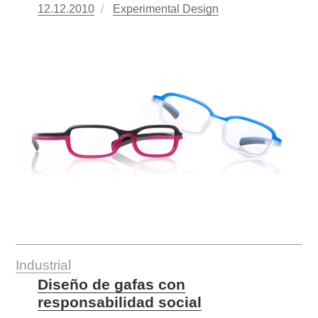
Publicado
12.12.2010
https://www.experimenta.es/author/Expe
Experimental Design
el
Industrial
Diseño de gafas con
responsabilidad social