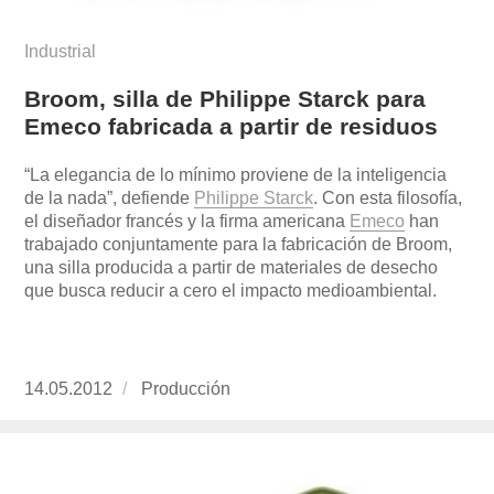
Industrial
Broom, silla de Philippe Starck para
Emeco fabricada a partir de residuos
“La elegancia de lo mínimo proviene de la inteligencia
de la nada”, defiende
Philippe Starck
. Con esta filosofía,
el diseñador francés y la firma americana
Emeco
han
trabajado conjuntamente para la fabricación de Broom,
una silla producida a partir de materiales de desecho
que busca reducir a cero el impacto medioambiental.
Publicado
14.05.2012
https://www.experimenta.es/author/produccion
Producción
el