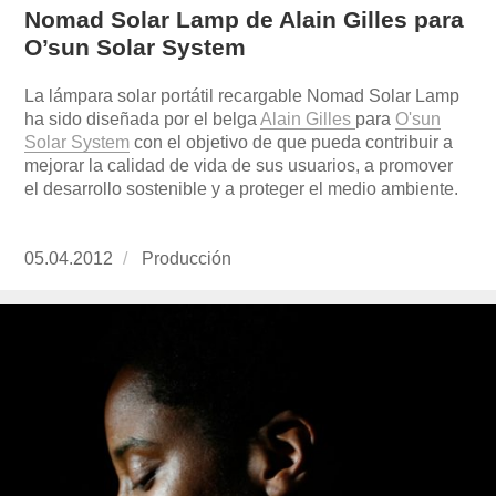
Nomad Solar Lamp de Alain Gilles para
O’sun Solar System
La lámpara solar portátil recargable Nomad Solar Lamp
ha sido diseñada por el belga
Alain Gilles
para
O'sun
Solar System
con el objetivo de que pueda contribuir a
mejorar la calidad de vida de sus usuarios, a promover
el desarrollo sostenible y a proteger el medio ambiente.
Publicado
05.04.2012
https://www.experimenta.es/author/produccion
Producción
el