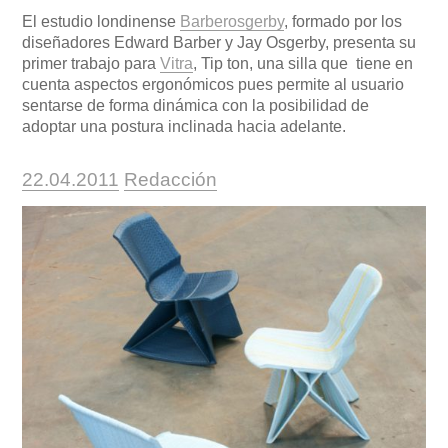
El estudio londinense
Barberosgerby
, formado por los
diseñadores Edward Barber y Jay Osgerby, presenta su
primer trabajo para
Vitra
, Tip ton, una silla que tiene en
cuenta aspectos ergonómicos pues permite al usuario
sentarse de forma dinámica con la posibilidad de
adoptar una postura inclinada hacia adelante.
Publicado
https://www.experimenta.es/author/re
22.04.2011
Redacción
el