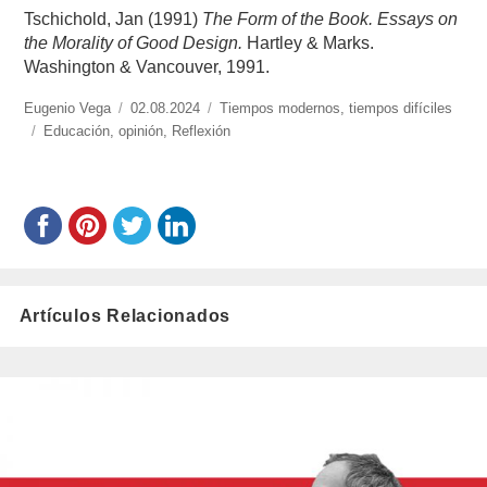
Tschichold, Jan (1991)
The Form of the Book. Essays on
the Morality of Good Design.
Hartley & Marks.
Washington & Vancouver, 1991.
https://www.experimenta.es/author/info1/
Eugenio Vega
Publicado
02.08.2024
Categorías
Tiempos modernos, tiempos difíciles
Etiquetas
Educación
,
opinión
el
,
Reflexión
Artículos Relacionados