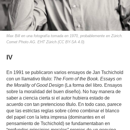
Max Bill en una fotografía tomada en 1970, probablemente en Zúrich.
Comet Photo AG. EHT Zúrich (CC BY-SA 4.0).
IV
En 1991 se publicaron varios ensayos de Jan Tschichold
con un llamativo título:
The
Form of the Book. Essays on
the Morality of Good Design
(La forma del libro. Ensayos
sobre la moralidad del buen diseño). No hay manera de
saber a ciencia cierta si el autor hubiera estado de
acuerdo con tan pretencioso título. En todo caso, parece
que las estrictas reglas sobre cómo combinar el blanco
del papel con la letra impresa (dominantes en el
pensamiento de Tschichold) se fundamentaban en
“profundos principios morales” propios de un genuino