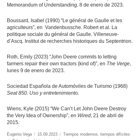
Memorandum of Understanding. 8 de enero de 2023.
Boussard, Isabel (1990) “Le général de Gaulle et les
agriculteurs”, en
Vandenbussche. Robert et al. La
politique sociale du général de Gaulle. Villeneuve-
d’Ascq. Institut de recherches historiques du Septentrion.
Roth, Emily (2023) “John Deere commits to letting
farmers repair their own tractors (kind of)”, en
The Verge
,
lunes 9 de enero de 2023.
Sociedad Española de Automóviles de Turismo (1968)
Seat 850. Uso y entretenimiento.
Wiens, Kyle (2015) “We Can’t Let John Deere Destroy
the Very Idea of Ownership”, en
Wired
, 21 de abril de
2015.
https://www.experimenta.es/author/info1/
Eugenio Vega
Publicado
15.09.2023
Categorías
Tiempos modernos, tiempos difíciles