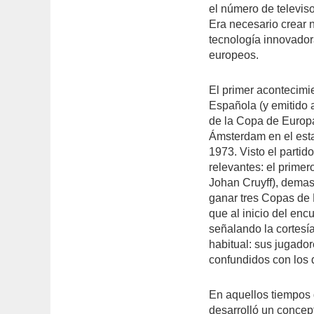
el número de televiso
Era necesario crear
tecnología innovador
europeos.
El primer acontecimi
Española (y emitido a
de la Copa de Europa
Ámsterdam en el esta
1973. Visto el parti
relevantes: el primer
Johan Cruyff), demas
ganar tres Copas de 
que al inicio del enc
señalando la cortesí
habitual: sus jugador
confundidos con los d
En aquellos tiempos d
desarrolló un concept