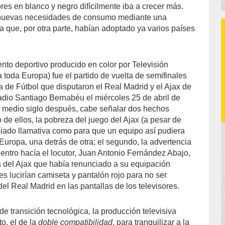
res en blanco y negro difícilmente iba a crecer más.
 nuevas necesidades de consumo mediante una
a que, por otra parte, habían adoptado ya varios países
ento deportivo producido en color por Televisión
 toda Europa) fue el partido de vuelta de semifinales
 de Fútbol que disputaron el Real Madrid y el Ajax de
dio Santiago Bernabéu el miércoles 25 de abril de
do medio siglo después, cabe señalar dos hechos
o de ellos, la pobreza del juego del Ajax (a pesar de
iado llamativa como para que un equipo así pudiera
Europa, una detrás de otra; el segundo, la advertencia
uentro hacía el locutor, Juan Antonio Fernández Abajo,
a del Ajax que había renunciado a su equipación
es lucirían camiseta y pantalón rojo para no ser
el Real Madrid en las pantallas de los televisores.
e transición tecnológica, la producción televisiva
o, el de la
doble compatibilidad
, para tranquilizar a la