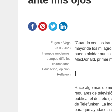
ante mis ojos
“Cuando veo las tran
https://www.experimenta.es/author/info1/
Eugenio Vega
Publicado
23.06.2023
mayor de los milagro
Categorías
Tiempos modernos,
el
pueda olvidar nunca
tiempos difíciles
MacDonald, primer mi
Etiquetas
columnistas
,
Educación
,
opinión
,
I
Reflexión
Hace algo más de me
regulares de televisi
publicar el decreto 
de Telefunken. La in
para que ayudase a 