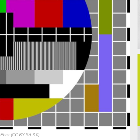
. Ebnz (CC BY-SA 3.0).