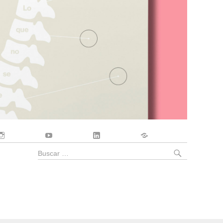
Instagram
YouTube
LinkedIn
Contacto
BUSCA
Buscar
por: