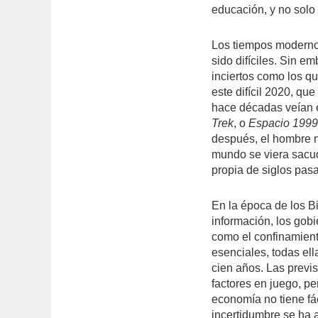
educación, y no solo
Los tiempos moderno
sido difíciles. Sin 
inciertos como los q
este difícil 2020, qu
hace décadas veían 
Trek
, o
Espacio 199
después, el hombre n
mundo se viera sacu
propia de siglos pas
En la época de los B
información, los gob
como el confinamient
esenciales, todas ell
cien años. Las previ
factores en juego, pe
economía no tiene fá
incertidumbre se ha 