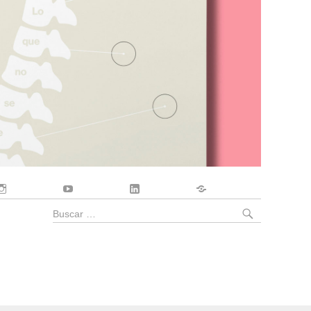
Instagram
YouTube
LinkedIn
Contacto
BUSCA
Buscar
por: