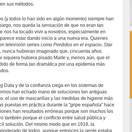
 en sus métodos.
s (y todos lo han sido en algún momento) siempre han
embargo, nos queda la sensación de que no eran tan
ue nos ha tocado vivir a nosotros, especialmente en
e parece estar dando inicio a una nueva era. Quienes
en televisión series como
Perdidos en el espacio
,
Star
9
, nunca hubieran imaginado que, cincuenta años
i siquiera hubiera pisado Marte y, menos aún, que el
dido de forma tan dramática por una epidemia más
ados.
ig Data y de la confianza ciega en los sistemas de
iernos han echado mano de soluciones tan antiguas
o, el uso de mascarillas y las medidas de higiene más
as puestas en práctica durante la “gripe española” hace
siones han resultados erróneas porque son muchos los
ro también porque el conflicto entre salud pública y
cil solución. Del mismo modo que en 1918, la
apoderado de todos, aunque entonces la gente estaba