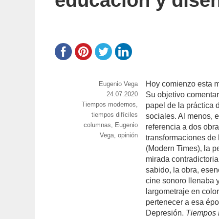
educación y dise
Hoy comienzo esta mo
https://www.experimenta.es/author/info1/
Eugenio Vega
Publicado
24.07.2020
Su objetivo comentar
Categorías
Tiempos modernos,
el
papel de la práctica 
tiempos difíciles
sociales. Al menos, e
Etiquetas
columnas
,
Eugenio
referencia a dos obr
Vega
,
opinión
transformaciones de 
(Modern Times), la p
mirada contradictoria
sabido, la obra, ese
cine sonoro llenaba y
largometraje en col
pertenecer a esa épo
Depresión.
Tiempos