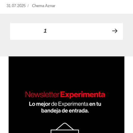
Publicado
31.07.2025
https://www.experimenta.es/author/chema-
Chema Aznar
el
aznar/
Paginación
PÁGINA
1
PRÓ
de
XIMA
PÁGI
entradas
NA