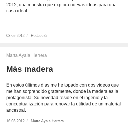
2012, una muestra que explora nuevas ideas para una
casa ideal.
Publicado
02.05.2012
https://www.experimenta.es/author/redaccion/
Redacción
el
Marta Ayala Herrera
Más madera
En estos últimos días me he topado con dos vídeos que
me han sorprendido gratamente, donde la madera es la
protagonista. Su novedad reside en el ingenio y la
conceptualización para renovar la utilidad de un material
ancestral.
Publicado
16.03.2012
https://www.experimenta.es/author/Marta%20Ayala%20Herr
Marta Ayala Herrera
el