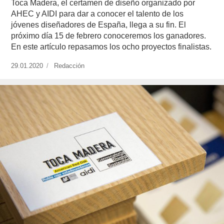
Toca Madera, el certamen de diseño organizado por
AHEC y AIDI para dar a conocer el talento de los
jóvenes diseñadores de España, llega a su fin. El
próximo día 15 de febrero conoceremos los ganadores.
En este artículo repasamos los ocho proyectos finalistas.
Publicado
29.01.2020
https://www.experimenta.es/author/redaccion/
Redacción
el