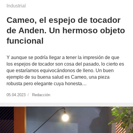
Industrial
Cameo, el espejo de tocador
de Anden. Un hermoso objeto
funcional
Y aunque se podría llegar a tener la impresión de que
los espejos de tocador son cosa del pasado, lo cierto es
que estaríamos equivocándonos de lleno. Un buen
ejemplo de su buena salud es Cameo, una pieza
robusta pero elegante cuya honesta…
Publicado
05.04.2023
https://www.experimenta.es/author/redaccion/
Redacción
el