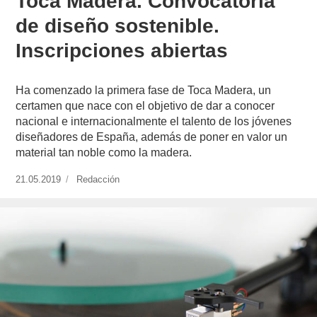
Toca Madera. Convocatoria
de diseño sostenible.
Inscripciones abiertas
Ha comenzado la primera fase de Toca Madera, un
certamen que nace con el objetivo de dar a conocer
nacional e internacionalmente el talento de los jóvenes
diseñadores de España, además de poner en valor un
material tan noble como la madera.
Publicado
21.05.2019
https://www.experimenta.es/author/redaccion/
Redacción
el