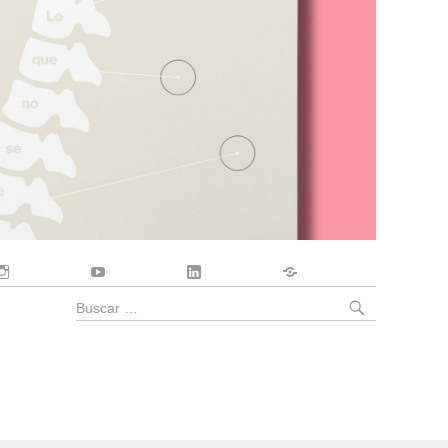
Instagram
YouTube
LinkedIn
Contacto
BUSCA
Buscar
por: