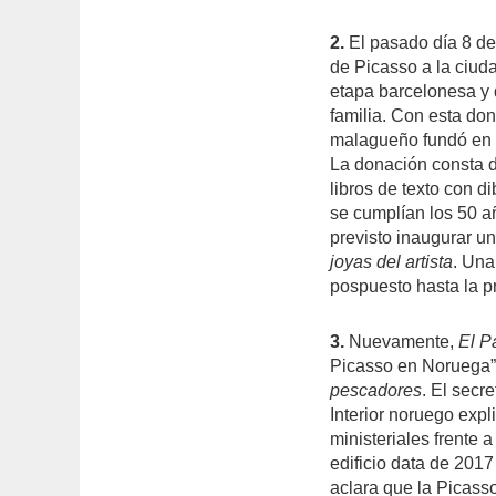
2.
El pasado día 8 de
de Picasso a la ciuda
etapa barcelonesa y 
familia. Con esta do
malagueño fundó en 
La donación consta d
libros de texto con d
se cumplían los 50 a
previsto inaugurar u
joyas del artista
. Una
pospuesto hasta la p
3.
Nuevamente,
El P
Picasso en Noruega”.
pescadores
. El secr
Interior noruego expl
ministeriales frente 
edificio data de 2017 
aclara que la Picass