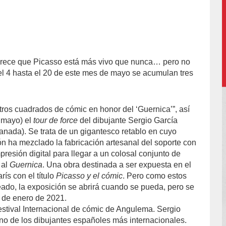
Parece que Picasso está más vivo que nunca… pero no
-
el 4 hasta el 20 de este mes de mayo se acumulan tres
ros cuadrados de cómic en honor del ‘Guernica’”, así
 mayo) el
tour de force
del dibujante Sergio García
nada). Se trata de un gigantesco retablo en cuyo
n ha mezclado la fabricación artesanal del soporte con
mpresión digital para llegar a un colosal conjunto de
 al
Guernica
. Una obra destinada a ser expuesta en el
ís con el título
Picasso y el cómic
. Pero como estos
eado, la exposición se abrirá cuando se pueda, pero se
 de enero de 2021.
Festival Internacional de cómic de Angulema. Sergio
o de los dibujantes españoles más internacionales.