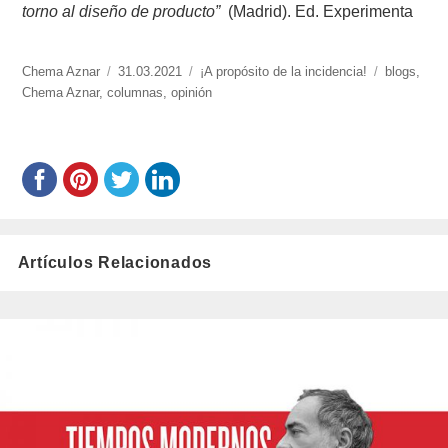
torno al diseño de producto”
(Madrid). Ed. Experimenta
https://www.experimenta.es/author/chema-
Chema Aznar
Publicado
31.03.2021
Categorías
¡A propósito de la incidencia!
Etiquetas
blogs
,
aznar/
Chema Aznar
,
columnas
el
,
opinión
Artículos Relacionados