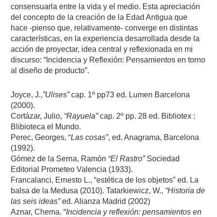
consensuarla entre la vida y el medio. Esta apreciación
del concepto de la creación de la Edad Antigua que
hace -pienso que, relativamente- converge en distintas
características, en la experiencia desarrollada desde la
acción de proyectar, idea central y reflexionada en mi
discurso: “Incidencia y Reflexión: Pensamientos en torno
al diseño de producto”.
Joyce, J.,
”Ulises”
cap. 1º pp73 ed. Lumen Barcelona
(2000).
Cortázar, Julio,
“Rayuela”
cap. 2º pp. 28 ed. Bibliotex :
Blibioteca el Mundo.
Perec, Georges, “
Las cosas”
, ed. Anagrama, Barcelona
(1992).
Gómez de la Serna, Ramón
“El Rastro”
Sociedad
Editorial Prometeo Valencia (1933).
Francalanci, Ernesto L., “estética de los objetos” ed. La
balsa de la Medusa (2010).
Tatarkiewicz, W.,
“Historia de
las seis ideas”
ed. Alianza Madrid (2002)
Aznar, Chema. “
Incidencia y reflexión: pensamientos en