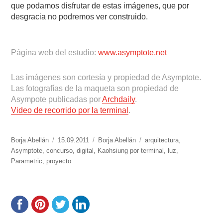
que podamos disfrutar de estas imágenes, que por
desgracia no podremos ver construido.
Página web del estudio:
www.asymptote.
net
Las imágenes son cortesía y propiedad de Asymptote.
Las fotografías de la maqueta son propiedad de
Asympote publicadas por
Archdaily
.
Video de recorrido por la terminal
.
https://www.experimenta.es/author/Borja%20Abellán/
Borja Abellán
Publicado
15.09.2011
Categorías
Borja Abellán
Etiquetas
arquitectura
,
Asymptote
,
concurso
el
,
digital
,
Kaohsiung por terminal
,
luz
,
Parametric
,
proyecto