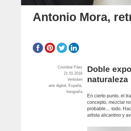
Antonio Mora, ret
Doble expos
https://www.experimenta.es/author/cristoba
Cristóbal Páez
paez/
Publicado
21.01.2016
naturaleza
el
Categorías
Verboten
Etiquetas
arte digital
,
España
,
fotografía
En cierto punto, el t
concepto, mezclar ros
probable… todo. Hac
artista alicantino y