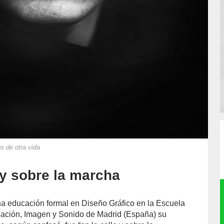
s de otra vida
 y sobre la marcha
a educación formal en Diseño Gráfico en la Escuela
ación, Imagen y Sonido de Madrid (España) su