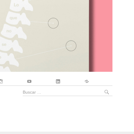
Instagram
YouTube
LinkedIn
Contacto
BUSCA
Buscar
por: