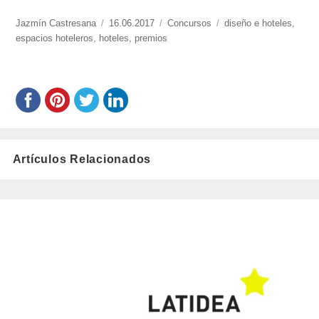
https://www.experimenta.es/author/jazmin-
Jazmín Castresana
Publicado
16.06.2017
Categorías
Concursos
Etiquetas
diseño e hoteles
,
castresana/
espacios hoteleros
,
hoteles
el
,
premios
Artículos Relacionados