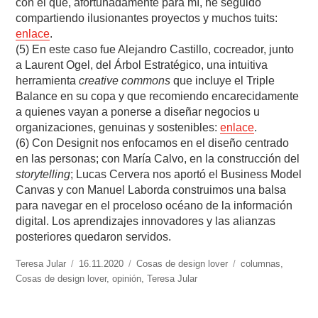
con el que, afortunadamente para mí, he seguido
compartiendo ilusionantes proyectos y muchos tuits:
enlace
.
(5) En este caso fue Alejandro Castillo, cocreador, junto
a Laurent Ogel, del Árbol Estratégico, una intuitiva
herramienta
creative commons
que incluye el Triple
Balance en su copa y que recomiendo encarecidamente
a quienes vayan a ponerse a diseñar negocios u
organizaciones, genuinas y sostenibles:
enlace
.
(6) Con Designit nos enfocamos en el diseño centrado
en las personas; con María Calvo, en la construcción del
storytelling
; Lucas Cervera nos aportó el Business Model
Canvas y con Manuel Laborda construimos una balsa
para navegar en el proceloso océano de la información
digital. Los aprendizajes innovadores y las alianzas
posteriores quedaron servidos.
https://www.experimenta.es/author/teresa-
Teresa Jular
Publicado
16.11.2020
Categorías
Cosas de design lover
Etiquetas
columnas
,
jular/
Cosas de design lover
el
,
opinión
,
Teresa Jular