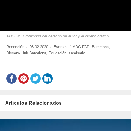
ADGPro: Protección del derecho de autor y el diseño gráfico
https://www.experimenta.es/author/redaccion/
Redacción
Publicado
03.02.2020
Categorías
Eventos
Etiquetas
ADG-FAD
,
Barcelona
,
Disseny Hub Barcelona
el
,
Educación
,
seminario
Artículos Relacionados