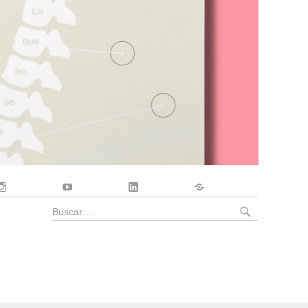
Instagram
YouTube
LinkedIn
Contacto
BUSCA
Buscar
por: