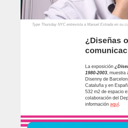
Type Thursday NYC entrevista a Manuel Estrada en su cu
¿Diseñas o
comunicaci
La exposición
¿Dise
1980-2003
, muestra 
Disenny de Barcelona,
Cataluña y en España
532 m2 de espacio ex
colaboración del De
información
aquí
.