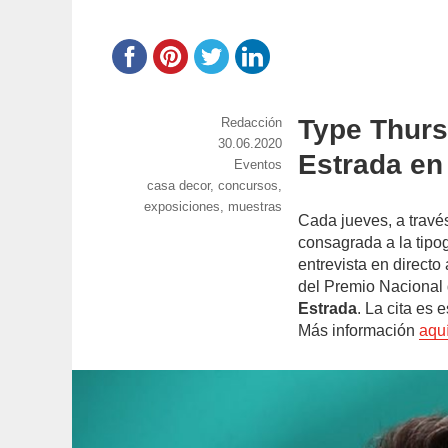
Type Thurs
https://www.experimenta.es/author/red
Redacción
Publicado
30.06.2020
Estrada en
el
Categorías
Eventos
Etiquetas
casa decor
,
concursos
,
exposiciones
,
muestras
Cada jueves, a travé
consagrada a la tipog
entrevista en directo
del Premio Nacional
Estrada
. La cita es 
Más información
aqu