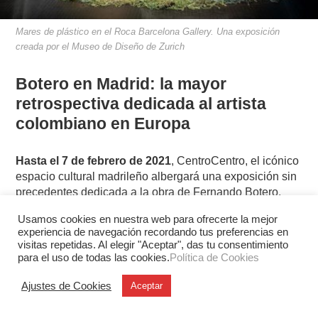
Mares de plástico en el Roca Barcelona Gallery. Una exposición
creada por el Museo de Diseño de Zurich
Botero en Madrid: la mayor
retrospectiva dedicada al artista
colombiano en Europa
Hasta el 7 de febrero de 2021
, CentroCentro, el icónico
espacio cultural madrileño albergará una exposición sin
precedentes dedicada a la obra de Fernando Botero.
Producida por Arthemisia con la colaboración del
Usamos cookies en nuestra web para ofrecerte la mejor
Ayuntamiento de Madrid
Botero. 60 años de pintura
,
experiencia de navegación recordando tus preferencias en
recorre seis de las más de siete décadas de la extensa
visitas repetidas. Al elegir "Aceptar", das tu consentimiento
trayectoria del artista colombiano. La muestra,
para el uso de todas las cookies.
Política de Cookies
compuesta de 67 piezas —la mayor retrospectiva
dedicada al artista colombiano en Europa—, será una
Ajustes de Cookies
Aceptar
ocasión única dado que la selección ha sido aprobada
por el propio maestro. Más información en
este enlace
.