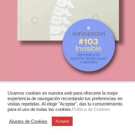
Usamos cookies en nuestra web para ofrecerte la mejor
experiencia de navegación recordando tus preferencias en
Experimenta
visitas repetidas. Al elegir "Aceptar", das tu consentimiento
para el uso de todas las cookies.
Política de Cookies
C/ Investigación, 7
28906 Getafe (Madrid)
Ajustes de Cookies
Aceptar
T. +34 91 6846116