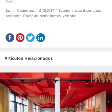
Madrid
https://www.experimenta.es/author/jazmin-
Jazmín Castresana
Publicado
11.05.2017
Categorías
Eventos
Etiquetas
casa decor
,
casas
,
castresana/
decoración
,
Diseño de interior
el
,
hoteles
,
viviendas
Artículos Relacionados