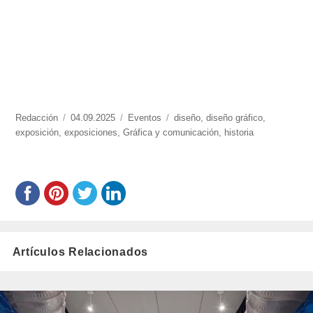
https://www.experimenta.es/author/redaccion/
Redacción
Publicado
04.09.2025
Categorías
Eventos
Etiquetas
diseño
,
diseño gráfico
,
exposición
,
exposiciones
el
,
Gráfica y comunicación
,
historia
Artículos Relacionados