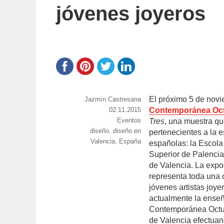
jóvenes joyeros
El próximo 5 de novi
https://www.experimenta.es/author/jazmin-
Jazmín Castresana
castresana/
Publicado
02.11.2015
Contemporánea Oc
el
Categorías
Eventos
Tres
, una muestra qu
Etiquetas
diseño
,
diseño en
pertenecientes a la e
Valencia
,
España
españolas: la Escola 
Superior de Palencia
de Valencia. La expos
representa toda una 
jóvenes artistas joy
actualmente la enseñ
Contemporánea Octubr
de Valencia efectuan