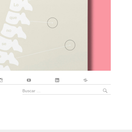
Instagram
YouTube
LinkedIn
Contacto
BUSCA
Buscar
por: