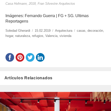
Casa Hofmann, 2018, Fran Silvestre Arquitectos
Imágenes: Fernando Guerra | FG + SG. Ultimas
Reportagens
https://www.experimenta.es/author/soledad-
Soledad Gherardi
Publicado
15.02.2019
Categorías
Arquitectura
Etiquetas
casas
,
decoración
,
gherardi/
hogar
,
naturaleza
,
refugios
el
,
Valencia
,
vivienda
Artículos Relacionados