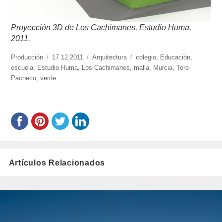
Proyección 3D de Los Cachimanes, Estudio Huma,
2011.
https://www.experimenta.es/author/produccion/
Producción
Publicado
17.12.2011
Categorías
Arquitectura
Etiquetas
colegio
,
Educación
,
escuela
,
Estudio Huma
el
,
Los Cachimanes
,
malla
,
Murcia
,
Tore-
Pacheco
,
verde
Artículos Relacionados